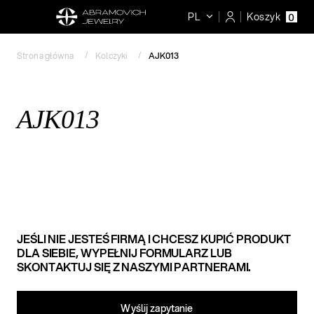
PL
Koszyk
0
Strona główna
Kolczyki
AJK013
AJK013
JEŚLI NIE JESTEŚ FIRMĄ I CHCESZ KUPIĆ PRODUKT
DLA SIEBIE, WYPEŁNIJ FORMULARZ LUB
SKONTAKTUJ SIĘ Z NASZYMI PARTNERAMI.
Wyślij zapytanie​