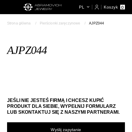
0
PL
Koszyk
Strona główna
Pierścionki zaręczynowe
AJPZ044
AJPZ044
JEŚLI NIE JESTEŚ FIRMĄ I CHCESZ KUPIĆ
PRODUKT DLA SIEBIE, WYPEŁNIJ FORMULARZ
LUB SKONTAKTUJ SIĘ Z NASZYMI PARTNERAMI.
Wyślij zapytanie​