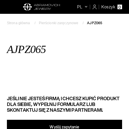
PL
Koszyk
0
AJPZ065
Strona główna
Pierścionki zaręczynowe
AJPZ065
JEŚLI NIE JESTEŚ FIRMĄ I CHCESZ KUPIĆ PRODUKT
DLA SIEBIE, WYPEŁNIJ FORMULARZ LUB
SKONTAKTUJ SIĘ Z NASZYMI PARTNERAMI.
Wyślij zapytanie​