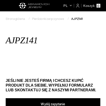
0
PL
Koszyk
Strona główna
Pierścionki zaręczynowe
AJPZ141
AJPZ141
JEŚLI NIE JESTEŚ FIRMĄ I CHCESZ KUPIĆ
PRODUKT DLA SIEBIE, WYPEŁNIJ FORMULARZ
LUB SKONTAKTUJ SIĘ Z NASZYMI PARTNERAMI.
Wyślij zapytanie​