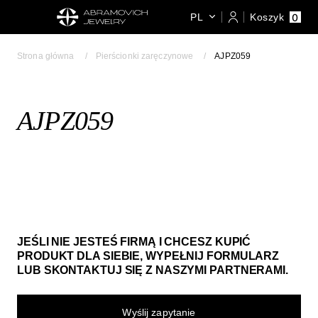
0
PL
Koszyk
Strona główna
Pierścionki zaręczynowe
AJPZ059
AJPZ059
JEŚLI NIE JESTEŚ FIRMĄ I CHCESZ KUPIĆ
PRODUKT DLA SIEBIE, WYPEŁNIJ FORMULARZ
LUB SKONTAKTUJ SIĘ Z NASZYMI PARTNERAMI.
Wyślij zapytanie​