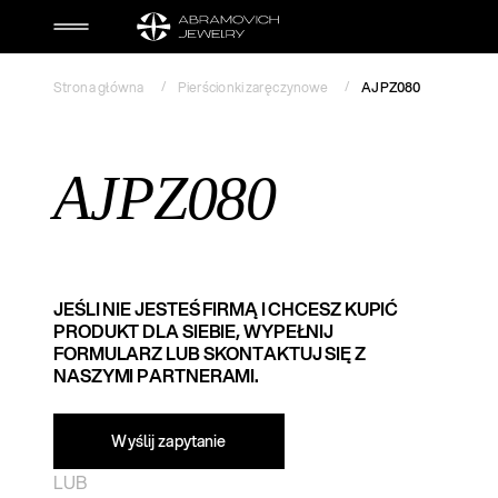
Strona główna
Pierścionki zaręczynowe
AJPZ080
AJPZ080
JEŚLI NIE JESTEŚ FIRMĄ I CHCESZ KUPIĆ
PRODUKT DLA SIEBIE, WYPEŁNIJ
FORMULARZ LUB SKONTAKTUJ SIĘ Z
NASZYMI PARTNERAMI.
Wyślij zapytanie​
LUB