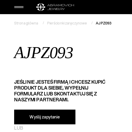
Strona główna
Pierścionki zaręczynowe
AJPZ093
AJPZ093
JEŚLI NIE JESTEŚ FIRMĄ I CHCESZ KUPIĆ
PRODUKT DLA SIEBIE, WYPEŁNIJ
FORMULARZ LUB SKONTAKTUJ SIĘ Z
NASZYMI PARTNERAMI.
Wyślij zapytanie​
LUB