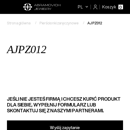
PL
Koszyk
0
Strona główna
Pierścionki zaręczynowe
AJPZ012
AJPZ012
JEŚLI NIE JESTEŚ FIRMĄ I CHCESZ KUPIĆ PRODUKT
DLA SIEBIE, WYPEŁNIJ FORMULARZ LUB
SKONTAKTUJ SIĘ Z NASZYMI PARTNERAMI.
Wyślij zapytanie​