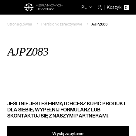
PL
Koszyk
0
Strona główna
Pierścionki zaręczynowe
AJPZ083
AJPZ083
JEŚLI NIE JESTEŚ FIRMĄ I CHCESZ KUPIĆ PRODUKT
DLA SIEBIE, WYPEŁNIJ FORMULARZ LUB
SKONTAKTUJ SIĘ Z NASZYMI PARTNERAMI.
Wyślij zapytanie​