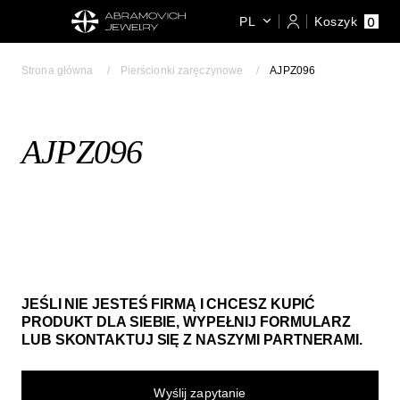
0
PL
Koszyk
Strona główna
Pierścionki zaręczynowe
AJPZ096
AJPZ096
JEŚLI NIE JESTEŚ FIRMĄ I CHCESZ KUPIĆ
PRODUKT DLA SIEBIE, WYPEŁNIJ FORMULARZ
LUB SKONTAKTUJ SIĘ Z NASZYMI PARTNERAMI.
Wyślij zapytanie​